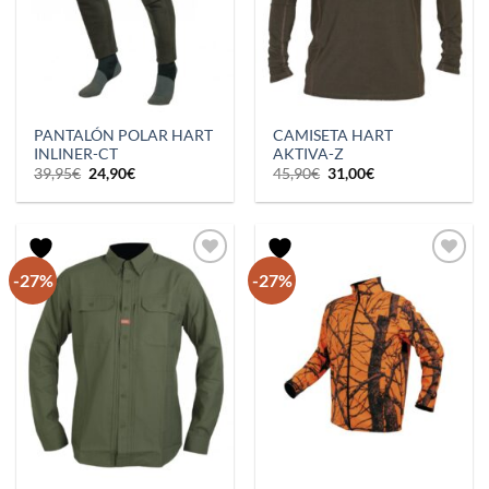
PANTALÓN POLAR HART
CAMISETA HART
INLINER-CT
AKTIVA-Z
El
El
El
El
39,95
€
24,90
€
45,90
€
31,00
€
precio
precio
precio
precio
original
actual
original
actual
era:
es:
era:
es:
39,95€.
24,90€.
45,90€.
31,00€.
-27%
-27%