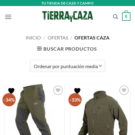
Saltar
TU TIENDA DE CAZA Y CAMPO
al
0
contenido
INICIO
/
OFERTAS
/
OFERTAS CAZA
BUSCAR PRODUCTOS
-34%
-33%