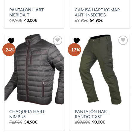
PANTALÓN HART
CAMISA HART KOMAR
MERIDA-T
ANTI-INSECTOS
El
El
El
El
69,90
€
40,00
€
69,95
€
54,90
€
precio
precio
precio
precio
original
actual
original
actual
era:
es:
era:
es:
69,90€.
40,00€.
69,95€.
54,90€.
-24%
-17%
CHAQUETA HART
PANTALÓN HART
NIMBUS
RANDO-T XSF
El
El
El
El
71,95
€
54,90
€
109,00
€
90,00
€
precio
precio
precio
precio
original
actual
original
actual
era:
es:
era:
es: