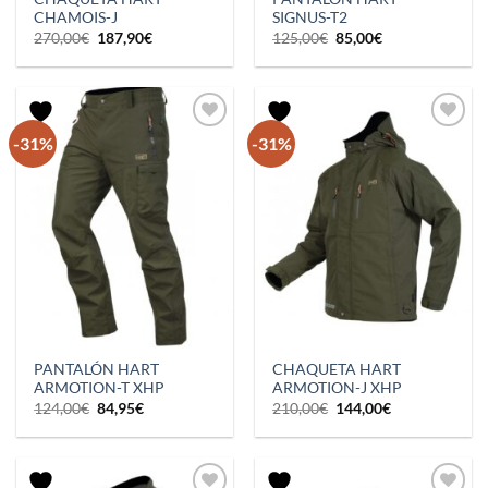
CHAMOIS-J
SIGNUS-T2
El
El
El
El
270,00
€
187,90
€
125,00
€
85,00
€
precio
precio
precio
precio
original
actual
original
actual
era:
es:
era:
es:
270,00€.
187,90€.
125,00€.
85,00€.
-31%
-31%
PANTALÓN HART
CHAQUETA HART
ARMOTION-T XHP
ARMOTION-J XHP
El
El
El
El
124,00
€
84,95
€
210,00
€
144,00
€
precio
precio
precio
precio
original
actual
original
actual
era:
es:
era:
es:
124,00€.
84,95€.
210,00€.
144,00€.