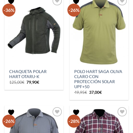
-36%
-26%
CHAQUETA POLAR
POLO HART SAGA OLIVA
HART OTARU-K
CLARO CON
PROTECCIÓN SOLAR
El
El
125,00
€
79,90
€
precio
precio
UPF+50
original
actual
El
El
49,95
€
37,00
€
era:
es:
precio
precio
125,00€.
79,90€.
original
actual
era:
es:
49,95€.
37,00€.
-26%
-28%