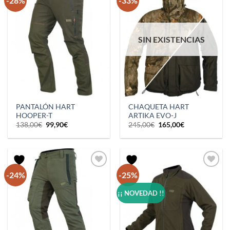
-28%
-33%
SIN EXISTENCIAS
PANTALÓN HART
CHAQUETA HART
HOOPER-T
ARTIKA EVO-J
El
El
El
El
138,00
€
99,90
€
245,00
€
165,00
€
precio
precio
precio
precio
original
actual
original
actual
era:
es:
era:
es:
138,00€.
99,90€.
245,00€.
165,00€.
-24%
-25%
¡¡ NOVEDAD !!