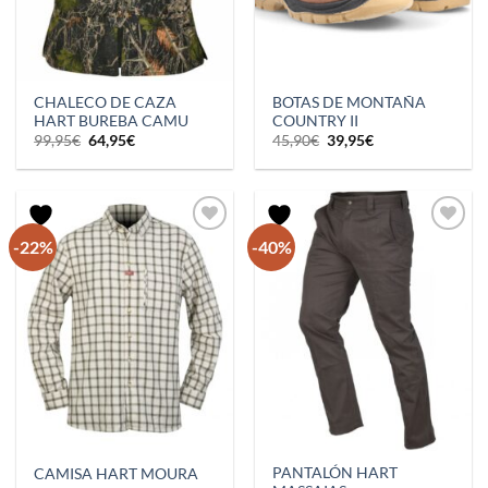
CHALECO DE CAZA
BOTAS DE MONTAÑA
HART BUREBA CAMU
COUNTRY II
El
El
El
El
99,95
€
64,95
€
45,90
€
39,95
€
precio
precio
precio
precio
original
actual
original
actual
era:
es:
era:
es:
99,95€.
64,95€.
45,90€.
39,95€.
-22%
-40%
PANTALÓN HART
CAMISA HART MOURA