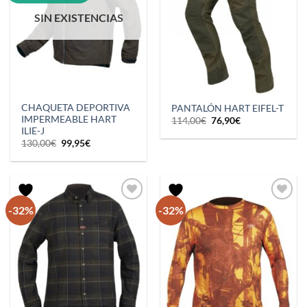
SIN EXISTENCIAS
CHAQUETA DEPORTIVA
PANTALÓN HART EIFEL-T
IMPERMEABLE HART
El
El
114,00
€
76,90
€
precio
precio
ILIE-J
original
actual
El
El
130,00
€
99,95
€
era:
es:
precio
precio
114,00€.
76,90€.
original
actual
era:
es:
130,00€.
99,95€.
-32%
-32%