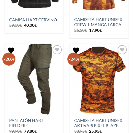
CAMISETA HART UNISEX
CAMISA HART CERVINO
CREW-L MANGA LARGA
El
El
59,00
€
40,00
€
precio
precio
El
El
26,50
€
17,90
€
original
actual
precio
precio
era:
es:
original
actual
59,00€.
40,00€.
era:
es:
26,50€.
17,90€.
-20%
-24%
PANTALÓN HART
CAMISETA HART UNISEX
FIELDER-T
AKTIVA-S PIXEL BLAZE
El
El
El
El
99,90
€
79,80
€
33,95
€
25,95
€