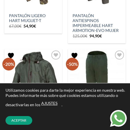
PANTALÓN LIGERO
PANTALÓN
HART MUGUET-T
ANTIESPINOS
IMPERMEABLE HART
El
El
67,00
€
54,90
€
precio
precio
ARMOTION-EVO MUJER
original
actual
El
El
125,00
€
94,90
€
era:
es:
precio
precio
67,00€.
54,90€.
original
actual
era:
es:
125,00€.
94,90€.
-20%
-50%
Utilizamos cookies para darte la mejor experiencia en nuestra web.
Puedes informarte más sobre qué cookies estamos utilizando o
AJUSTES
desactivarlas en los
.
ACEPTAR
CHAQUETA
PANTALÓN MEMBRANA
IMPERMEABLE «ANETO»
BNX – RECECHO