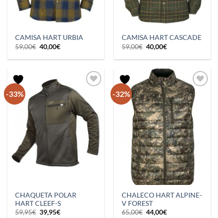
CAMISA HART URBIA
CAMISA HART CASCADE
El
El
El
El
59,00
€
40,00
€
59,00
€
40,00
€
precio
precio
precio
precio
original
actual
original
actual
era:
es:
era:
es:
59,00€.
40,00€.
59,00€.
40,00€.
-33%
-32%
CHAQUETA POLAR
CHALECO HART ALPINE-
HART CLEEF-S
V FOREST
El
El
El
El
59,95
€
39,95
€
65,00
€
44,00
€
precio
precio
precio
precio