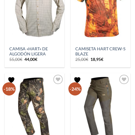
CAMISA «HART» DE
CAMISETA HART CREW-S
ALGODÓN LIGERA
BLAZE
El
El
El
El
55,00
€
44,00
€
25,00
€
18,95
€
precio
precio
precio
precio
original
actual
original
actual
era:
es:
era:
es:
55,00€.
44,00€.
25,00€.
18,95€.
-18%
-24%