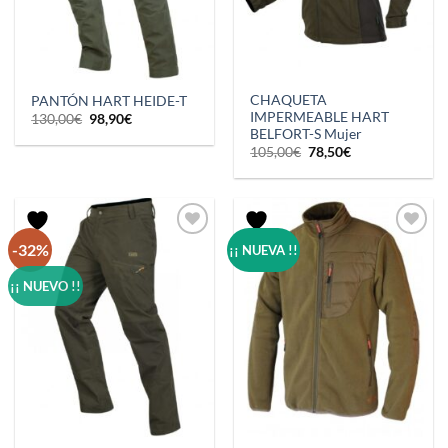
CHAQUETA
PANTÓN HART HEIDE-T
IMPERMEABLE HART
El
El
130,00
€
98,90
€
precio
precio
BELFORT-S Mujer
original
actual
El
El
105,00
€
78,50
€
era:
es:
precio
precio
130,00€.
98,90€.
original
actual
era:
es:
105,00€.
78,50€.
-32%
¡¡ NUEVA !!
¡¡ NUEVO !!