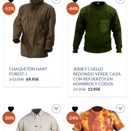
-51%
-44%
CHAQUETÓN HART
JERSEY CUELLO
FOREST-J
REDONDO VERDE CAZA
CON REFUERZOS EN
El
El
142,00
€
69,95
€
precio
precio
HOMBROS Y CODOS
original
actual
El
El
24,95
€
13,95
€
era:
es:
precio
precio
142,00€.
69,95€.
original
actual
era:
es:
24,95€.
13,95€.
-20%
-24%