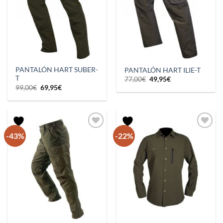
PANTALÓN HART SUBER-
PANTALÓN HART ILIE-T
T
El
El
77,00
€
49,95
€
precio
precio
El
El
99,00
€
69,95
€
original
actual
precio
precio
era:
es:
original
actual
77,00€.
49,95€.
era:
es:
99,00€.
69,95€.
-43%
-22%