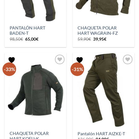
PANTALÓN HART
CHAQUETA POLAR
BADEN-T
HART WAGRAIN-FZ
El
El
El
El
98,50
€
65,00
€
59,90
€
39,95
€
precio
precio
precio
precio
original
actual
original
actual
era:
es:
era:
es:
98,50€.
65,00€.
59,90€.
39,95€.
-33%
-31%
CHAQUETA POLAR
Pantalón HART AIZKE-T
HART KOFU-K