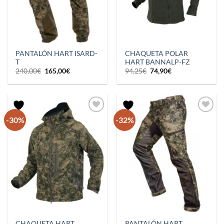
PANTALÓN HART ISARD-
CHAQUETA POLAR
T
HART BANNALP-FZ
El
El
El
El
240,00
€
165,00
€
94,25
€
74,90
€
precio
precio
precio
precio
original
actual
original
actual
era:
es:
era:
es:
240,00€.
165,00€.
94,25€.
74,90€.
-30%
-32%
CHAQUETA HART
PANTALÓN HART