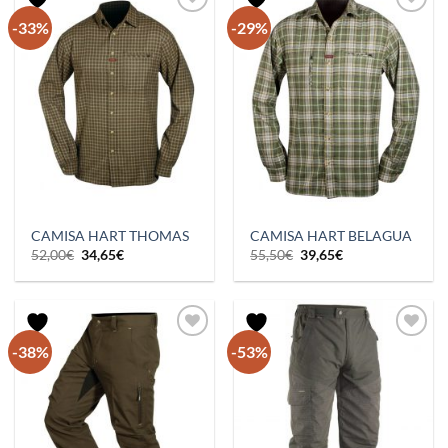
-33%
-29%
CAMISA HART THOMAS
CAMISA HART BELAGUA
El
El
El
El
52,00
€
34,65
€
55,50
€
39,65
€
precio
precio
precio
precio
original
actual
original
actual
era:
es:
era:
es:
52,00€.
34,65€.
55,50€.
39,65€.
-38%
-53%