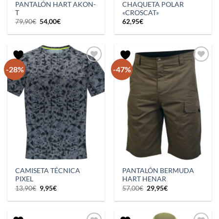
PANTALÓN HART AKON-
CHAQUETA POLAR
T
«CROSCAT»
El
El
79,90
€
54,00
€
62,95
€
precio
precio
original
actual
era:
es:
79,90€.
54,00€.
-28%
-47%
CAMISETA TÉCNICA
PANTALÓN BERMUDA
PIXEL
HART HENAR
El
El
El
El
13,90
€
9,95
€
57,00
€
29,95
€
precio
precio
precio
precio
original
actual
original
actual
era:
es:
era:
es:
13,90€.
9,95€.
57,00€.
29,95€.