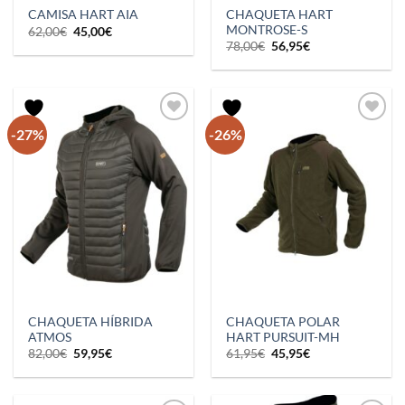
CHAQUETA HART
CAMISA HART AIA
MONTROSE-S
El
El
62,00
€
45,00
€
precio
precio
El
El
78,00
€
56,95
€
original
actual
precio
precio
era:
es:
original
actual
62,00€.
45,00€.
era:
es:
78,00€.
56,95€.
-27%
-26%
CHAQUETA HÍBRIDA
CHAQUETA POLAR
ATMOS
HART PURSUIT-MH
El
El
El
El
82,00
€
59,95
€
61,95
€
45,95
€
precio
precio
precio
precio
original
actual
original
actual
era:
es:
era:
es:
82,00€.
59,95€.
61,95€.
45,95€.