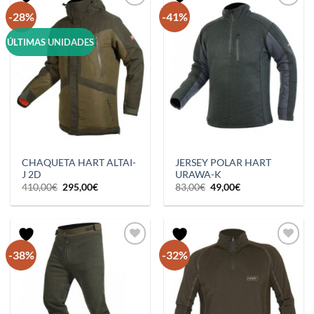
-28%
-41%
ÚLTIMAS UNIDADES
CHAQUETA HART ALTAI-
JERSEY POLAR HART
J 2D
URAWA-K
El
El
El
El
410,00
€
295,00
€
83,00
€
49,00
€
precio
precio
precio
precio
original
actual
original
actual
era:
es:
era:
es:
410,00€.
295,00€.
83,00€.
49,00€.
-38%
-32%