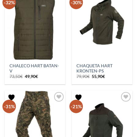
-32%
-30%
CHALECO HART BATAN-
CHAQUETA HART
V
KRONTEN-PS
El
El
El
El
73,50
€
49,90
€
79,90
€
55,90
€
precio
precio
precio
precio
original
actual
original
actual
era:
es:
era:
es:
73,50€.
49,90€.
79,90€.
55,90€.
-31%
-21%