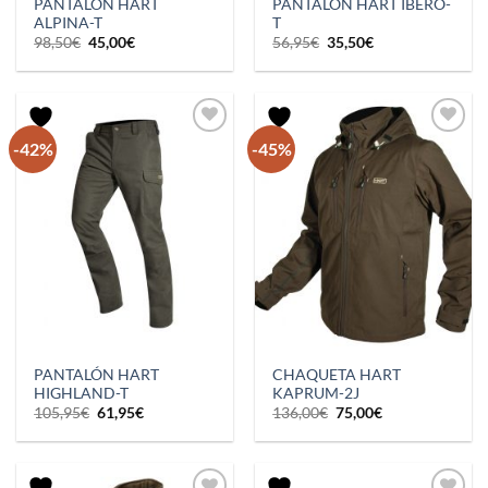
PANTALÓN HART
PANTALÓN HART IBERO-
ALPINA-T
T
El
El
El
El
98,50
€
45,00
€
56,95
€
35,50
€
precio
precio
precio
precio
original
actual
original
actual
era:
es:
era:
es:
98,50€.
45,00€.
56,95€.
35,50€.
-42%
-45%
PANTALÓN HART
CHAQUETA HART
HIGHLAND-T
KAPRUM-2J
El
El
El
El
105,95
€
61,95
€
136,00
€
75,00
€
precio
precio
precio
precio
original
actual
original
actual
era:
es:
era:
es:
105,95€.
61,95€.
136,00€.
75,00€.