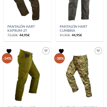
PANTALÓN HART
PANTALÓN HART
KAPRUM-2T
CUMBRIA
El
El
El
El
72,00
€
44,95
€
94,95
€
44,95
€
precio
precio
precio
precio
original
actual
original
actual
era:
es:
era:
es:
72,00€.
44,95€.
94,95€.
44,95€.
-54%
-38%