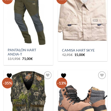
PANTALÓN HART
CAMISA HART SKYE
ANDIA-T
El
El
42,95
€
15,00
€
precio
precio
El
El
114,95
€
71,00
€
original
actual
precio
precio
era:
es:
original
actual
42,95€.
15,00€.
era:
es:
114,95€.
71,00€.
-35%
-13%