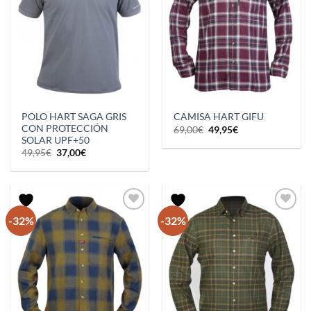
POLO HART SAGA GRIS
CAMISA HART GIFU
CON PROTECCIÓN
El
El
69,00
€
49,95
€
precio
precio
SOLAR UPF+50
original
actual
El
El
49,95
€
37,00
€
era:
es:
precio
precio
69,00€.
49,95€.
original
actual
era:
es:
49,95€.
37,00€.
-32%
-32%