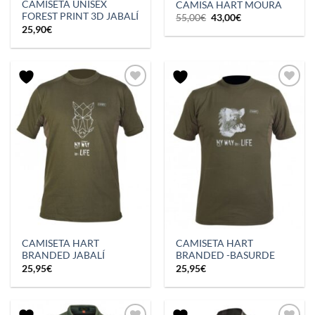
CAMISETA UNISEX
CAMISA HART MOURA
FOREST PRINT 3D JABALÍ
El
El
55,00
€
43,00
€
precio
precio
25,90
€
original
actual
era:
es:
55,00€.
43,00€.
CAMISETA HART
CAMISETA HART
BRANDED JABALÍ
BRANDED -BASURDE
25,95
€
25,95
€