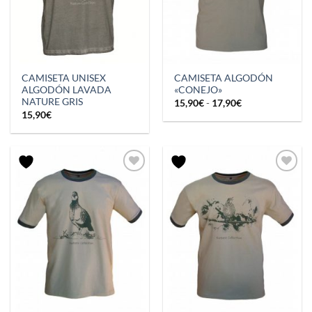
CAMISETA UNISEX
CAMISETA ALGODÓN
ALGODÓN LAVADA
«CONEJO»
NATURE GRIS
Rango
15,90
€
-
17,90
€
de
15,90
€
precios:
desde
15,90€
hasta
17,90€