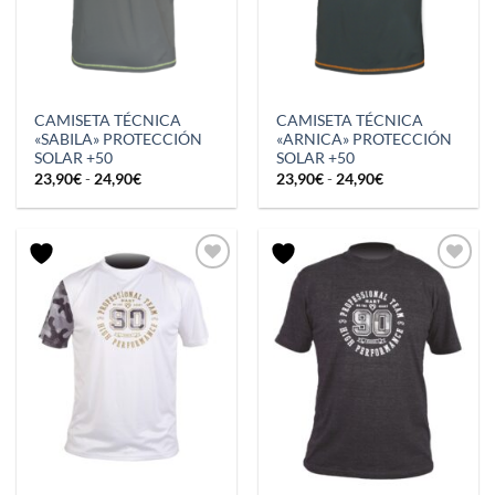
CAMISETA TÉCNICA
CAMISETA TÉCNICA
«SABILA» PROTECCIÓN
«ARNICA» PROTECCIÓN
SOLAR +50
SOLAR +50
Rango
Rango
23,90
€
-
24,90
€
23,90
€
-
24,90
€
de
de
precios:
precios:
desde
desde
23,90€
23,90€
hasta
hasta
24,90€
24,90€