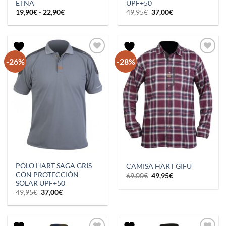
ETNA
UPF+50
Rango
El
El
19,90
€
-
22,90
€
49,95
€
37,00
€
de
precio
precio
precios:
original
actual
desde
era:
es:
19,90€
49,95€.
37,00€.
hasta
22,90€
-26%
-28%
POLO HART SAGA GRIS
CAMISA HART GIFU
CON PROTECCIÓN
El
El
69,00
€
49,95
€
precio
precio
SOLAR UPF+50
original
actual
El
El
49,95
€
37,00
€
era:
es:
precio
precio
69,00€.
49,95€.
original
actual
era:
es:
49,95€.
37,00€.