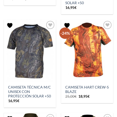
precio
precio
SOLAR +50
original
actual
16,95
€
era:
es:
55,00€.
44,00€.
-24%
CAMISETA TÉCNICA M/C
CAMISETA HART CREW-S
UNISEX CON
BLAZE
PROTECCIÓN SOLAR +50
El
El
25,00
€
18,95
€
precio
precio
16,95
€
original
actual
era:
es:
25,00€.
18,95€.