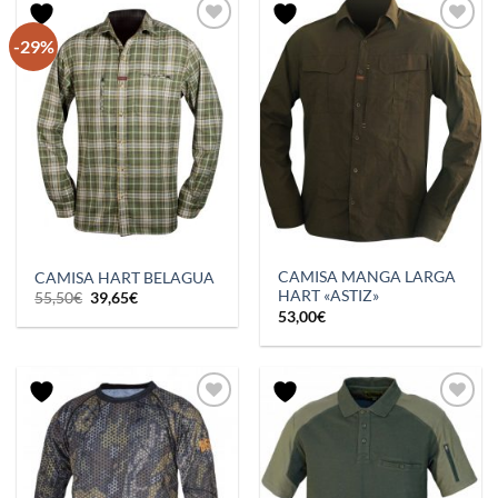
-29%
CAMISA MANGA LARGA
CAMISA HART BELAGUA
HART «ASTIZ»
El
El
55,50
€
39,65
€
precio
precio
53,00
€
original
actual
era:
es:
55,50€.
39,65€.