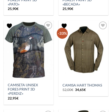
FOREST PRINT 3D
FOREST PRINT 3D
«PATO»
«BECADA»
25,90
€
25,90
€
-33%
CAMISETA UNISEX
CAMISA HART THOMAS
FORES PRINT 3D
El
El
52,00
€
34,65
€
precio
precio
«PERDIZ»
original
actual
22,95
€
era:
es:
52,00€.
34,65€.