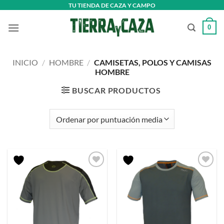
Saltar
TU TIENDA DE CAZA Y CAMPO
al
0
contenido
INICIO
/
HOMBRE
/
CAMISETAS, POLOS Y CAMISAS
HOMBRE
BUSCAR PRODUCTOS