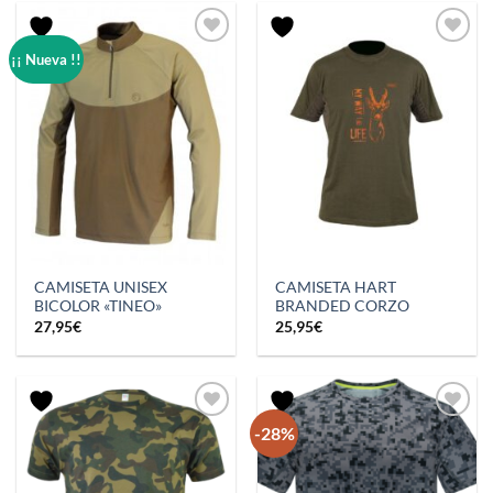
33,95€.
25,95€.
¡¡ Nueva !!
CAMISETA UNISEX
CAMISETA HART
BICOLOR «TINEO»
BRANDED CORZO
27,95
€
25,95
€
-28%