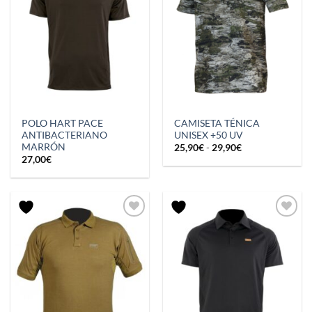
POLO HART PACE
CAMISETA TÉNICA
ANTIBACTERIANO
UNISEX +50 UV
MARRÓN
Rango
25,90
€
-
29,90
€
de
27,00
€
precios:
desde
25,90€
hasta
29,90€