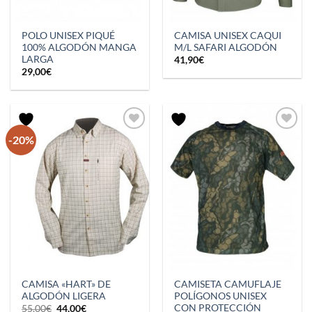
POLO UNISEX PIQUÉ
CAMISA UNISEX CAQUI
100% ALGODÓN MANGA
M/L SAFARI ALGODÓN
LARGA
41,90
€
29,00
€
-20%
CAMISA «HART» DE
CAMISETA CAMUFLAJE
ALGODÓN LIGERA
POLÍGONOS UNISEX
CON PROTECCIÓN
El
El
55,00
€
44,00
€