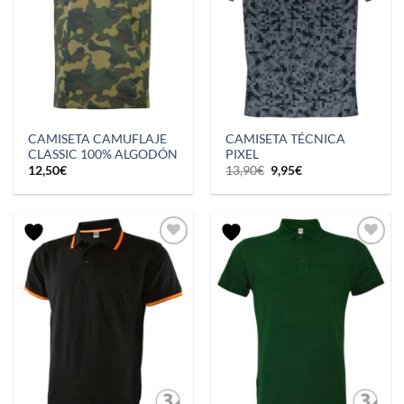
CAMISETA CAMUFLAJE
CAMISETA TÉCNICA
CLASSIC 100% ALGODÓN
PIXEL
El
El
12,50
€
13,90
€
9,95
€
precio
precio
original
actual
era:
es:
13,90€.
9,95€.