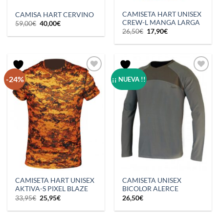
CAMISETA HART UNISEX
CAMISA HART CERVINO
CREW-L MANGA LARGA
El
El
59,00
€
40,00
€
precio
precio
El
El
26,50
€
17,90
€
original
actual
precio
precio
era:
es:
original
actual
59,00€.
40,00€.
era:
es:
26,50€.
17,90€.
-24%
¡¡ NUEVA !!
CAMISETA HART UNISEX
CAMISETA UNISEX
AKTIVA-S PIXEL BLAZE
BICOLOR ALERCE
El
El
33,95
€
25,95
€
26,50
€
precio
precio
original
actual
era:
es: