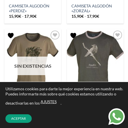
CAMISETA ALGODÓN
CAMISETA ALGODÓN
«PERDIZ»
«ZORZAL»
Rango
Rango
15,90
€
-
17,90
€
15,90
€
-
17,90
€
de
de
precios:
precios:
desde
desde
15,90€
15,90€
hasta
hasta
17,90€
17,90€
SIN EXISTENCIAS
Utilizamos cookies para darte la mejor experiencia en nuestra web.
Puedes informarte más sobre qué cookies estamos utilizando o
AJUSTES
desactivarlas en los
.
CAMISETA ALGODÓN
CAMISETA ALGODÓN
BECADA
ZORZAL
Rango
11,90
€
-
14,95
€
17,90
€
de
ACEPTAR
precios:
desde