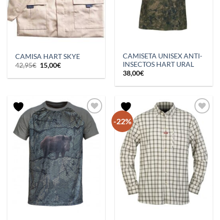
CAMISETA UNISEX ANTI-
CAMISA HART SKYE
INSECTOS HART URAL
El
El
42,95
€
15,00
€
precio
precio
38,00
€
original
actual
era:
es:
42,95€.
15,00€.
-22%