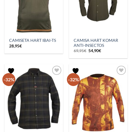
CAMISA HART KOMAR
CAMISETA HART IBAI-TS
ANTI-INSECTOS
28,95
€
El
El
69,95
€
54,90
€
precio
precio
original
actual
era:
es:
69,95€.
54,90€.
-32%
-32%