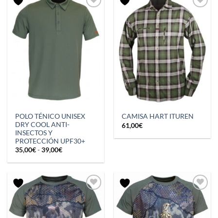
POLO TÉNICO UNISEX
CAMISA HART ITUREN
DRY COOL ANTI-
61,00
€
INSECTOS Y
PROTECCIÓN UPF30+
Rango
35,00
€
-
39,00
€
de
precios:
desde
35,00€
hasta
39,00€