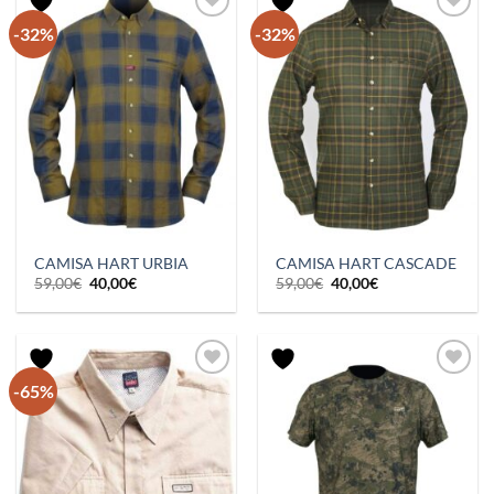
-32%
-32%
CAMISA HART URBIA
CAMISA HART CASCADE
El
El
El
El
59,00
€
40,00
€
59,00
€
40,00
€
precio
precio
precio
precio
original
actual
original
actual
era:
es:
era:
es:
59,00€.
40,00€.
59,00€.
40,00€.
-65%