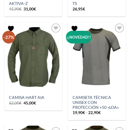
AKTIVA-Z
TS
El
El
45,90
€
31,00
€
26,95
€
precio
precio
original
actual
era:
es:
45,90€.
31,00€.
-27%
¡¡NOVEDAD!!
CAMISETA TÉCNICA
CAMISA HART AIA
UNISEX CON
El
El
62,00
€
45,00
€
precio
precio
PROTECCIÓN +50 «LOA»
original
actual
Rango
19,90
€
-
22,90
€
era:
es:
de
62,00€.
45,00€.
precios:
desde
19,90€