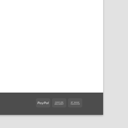
PayPal
Cash
Bank
On
Transfer
Delivery