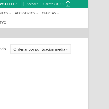
WSLETTER
Acceder
Carrito /
0,00
€
0
NTOS
ACCESORIOS
OFERTAS
 TYC
tado