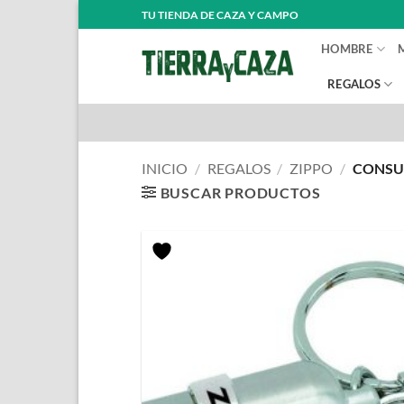
Saltar
TU TIENDA DE CAZA Y CAMPO
al
HOMBRE
contenido
REGALOS
INICIO
/
REGALOS
/
ZIPPO
/
CONSUM
BUSCAR PRODUCTOS