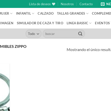
Lista de deseos
Nosotros
Contacto
NE
MUJER
INFANTIL
CALZADO
TALLAS GRANDES
COMPLEME
IMAGEN
SIMULADOR DE CAZA Y TIRO
LINEA BASSIC
EVENTOS
Buscar
por:
IBLES ZIPPO
Mostrando el único resul