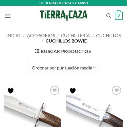
Saltar
TU TIENDA DE CAZA Y CAMPO
al
0
contenido
INICIO
/
ACCESORIOS
/
CUCHILLERÍA
/
CUCHILLOS
/
CUCHILLOS BOWIE
BUSCAR PRODUCTOS