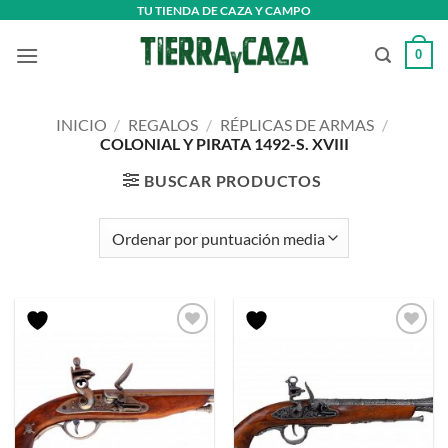
Saltar
TU TIENDA DE CAZA Y CAMPO
al
0
contenido
INICIO
/
REGALOS
/
RÉPLICAS DE ARMAS
/
COLONIAL Y PIRATA 1492-S. XVIII
BUSCAR PRODUCTOS