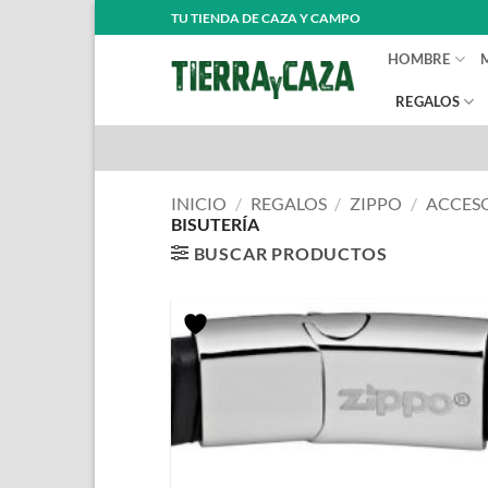
Saltar
TU TIENDA DE CAZA Y CAMPO
al
HOMBRE
contenido
REGALOS
INICIO
/
REGALOS
/
ZIPPO
/
ACCESO
BISUTERÍA
BUSCAR PRODUCTOS