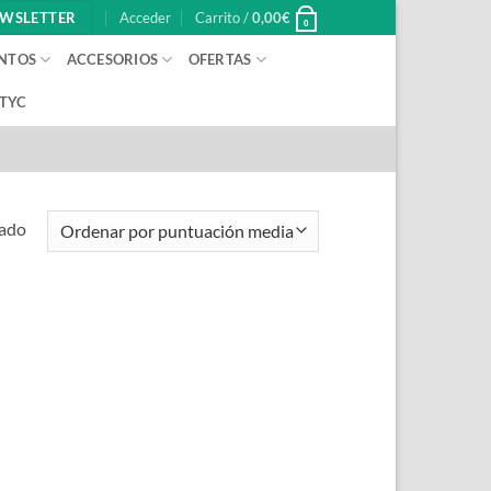
WSLETTER
Acceder
Carrito /
0,00
€
0
NTOS
ACCESORIOS
OFERTAS
 TYC
tado