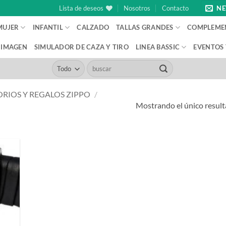
Lista de deseos
Nosotros
Contacto
NE
MUJER
INFANTIL
CALZADO
TALLAS GRANDES
COMPLEME
IMAGEN
SIMULADOR DE CAZA Y TIRO
LINEA BASSIC
EVENTOS
Buscar
por:
RIOS Y REGALOS ZIPPO
/
Mostrando el único resul