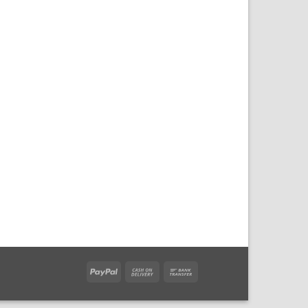
PayPal
Cash
Bank
On
Transfer
Delivery