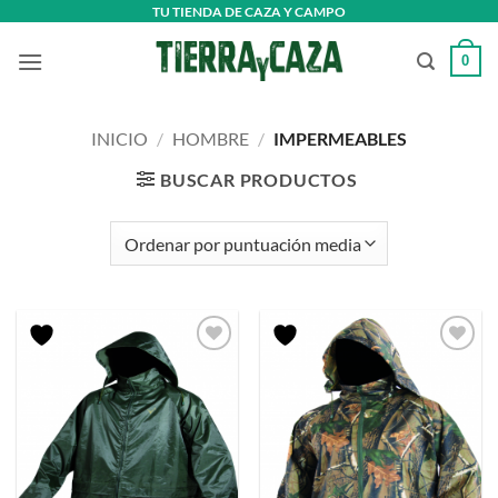
Saltar
TU TIENDA DE CAZA Y CAMPO
al
0
contenido
INICIO
/
HOMBRE
/
IMPERMEABLES
BUSCAR PRODUCTOS