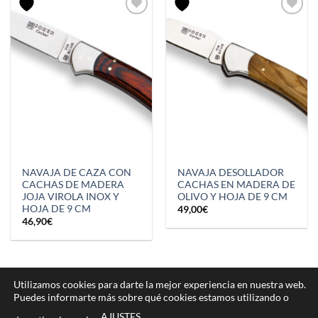
NAVAJA DE CAZA CON
NAVAJA DESOLLADOR
CACHAS DE MADERA
CACHAS EN MADERA DE
JOJA VIROLA INOX Y
OLIVO Y HOJA DE 9 CM
HOJA DE 9 CM
49,00
€
46,90
€
Utilizamos cookies para darte la mejor experiencia en nuestra web.
Puedes informarte más sobre qué cookies estamos utilizando o
PayPal
Cash
Bank
On
Transfer
AJUSTES