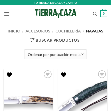
Saltar
TU TIENDA DE CAZA Y CAMPO
al
0
contenido
INICIO
/
ACCESORIOS
/
CUCHILLERÍA
/
NAVAJAS
BUSCAR PRODUCTOS