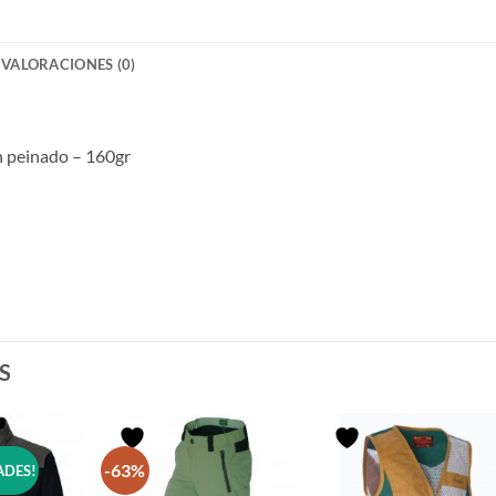
VALORACIONES (0)
n peinado – 160gr
S
-63%
ADES!