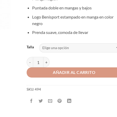
Puntada doble en mangas y bajos
Logo Benisport estampado en manga en color
negro
Prenda suave, comoda de llevar
Talla
CAMISETA UNISEX FORES PRINT 3D "PERDIZ" cantid
AÑADIR AL CARRITO
SKU:
494