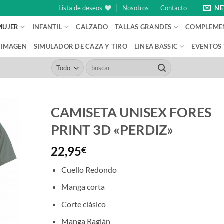
Lista de deseos
Nosotros
Contacto
NE
MUJER
INFANTIL
CALZADO
TALLAS GRANDES
COMPLEME
IMAGEN
SIMULADOR DE CAZA Y TIRO
LINEA BASSIC
EVENTOS
Buscar
por:
CAMISETA UNISEX FORES
PRINT 3D «PERDIZ»
22,95
€
Cuello Redondo
Manga corta
Corte clásico
Manga Raglán