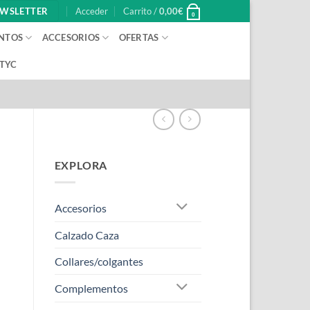
WSLETTER
Acceder
Carrito /
0,00
€
0
NTOS
ACCESORIOS
OFERTAS
 TYC
EXPLORA
Accesorios
Calzado Caza
Collares/colgantes
Complementos