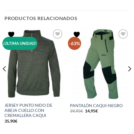
PRODUCTOS RELACIONADOS
-63%
¡ÚLTIMA UNIDAD!
JERSEY PUNTO NIDO DE
PANTALÓN CAQUI-NEGRO
ABEJA CUELLO CON
El
El
39,95
€
14,95
€
precio
precio
CREMALLERA CAQUI
original
actual
35,90
€
era:
es:
39,95€.
14,95€.