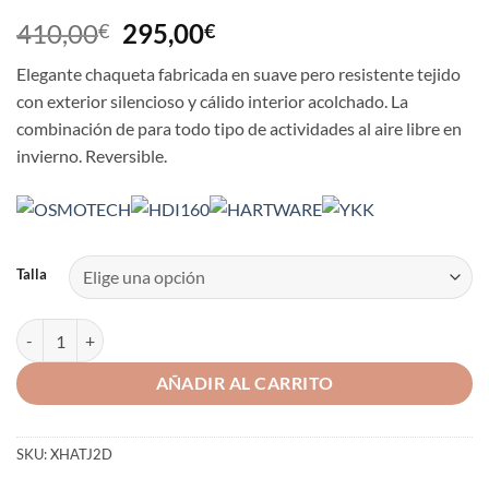
El
El
410,00
295,00
€
€
precio
precio
Elegante chaqueta fabricada en suave pero resistente tejido
original
actual
con exterior silencioso y cálido interior acolchado. La
era:
es:
combinación de para todo tipo de actividades al aire libre en
410,00€.
295,00€.
invierno. Reversible.
Talla
CHAQUETA HART ALTAI-J 2D cantidad
AÑADIR AL CARRITO
SKU:
XHATJ2D