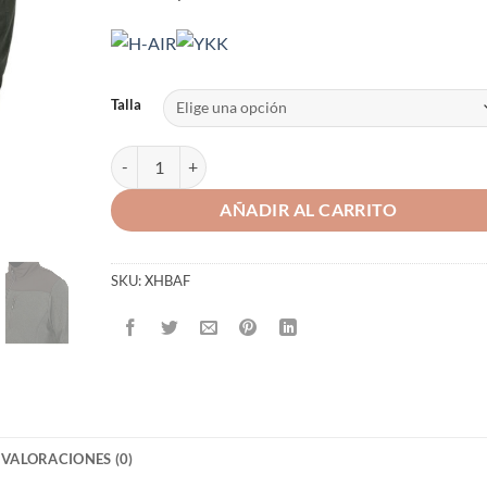
Talla
CHAQUETA POLAR HART BANNALP-FZ cantidad
AÑADIR AL CARRITO
SKU:
XHBAF
VALORACIONES (0)