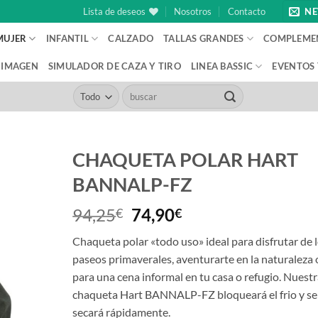
Lista de deseos
Nosotros
Contacto
NE
MUJER
INFANTIL
CALZADO
TALLAS GRANDES
COMPLEME
IMAGEN
SIMULADOR DE CAZA Y TIRO
LINEA BASSIC
EVENTOS
Buscar
por:
CHAQUETA POLAR HART
BANNALP-FZ
El
El
94,25
74,90
€
€
precio
precio
Chaqueta polar «todo uso» ideal para disfrutar de 
original
actual
paseos primaverales, aventurarte en la naturaleza 
era:
es:
para una cena informal en tu casa o refugio. Nuest
94,25€.
74,90€.
chaqueta Hart BANNALP-FZ bloqueará el frio y se
secará rápidamente.