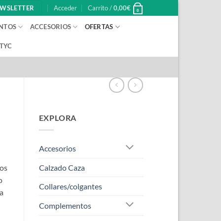
WSLETTER
Acceder
Carrito /
0,00
€
0
NTOS
ACCESORIOS
OFERTAS
 TYC
EXPLORA
Accesorios
los
Calzado Caza
o
Collares/colgantes
ra
Complementos