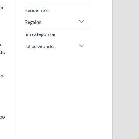
ra
Pendientes
Regalos
Sin categorizar
ño
Tallas Grandes
cto
 en
rpo