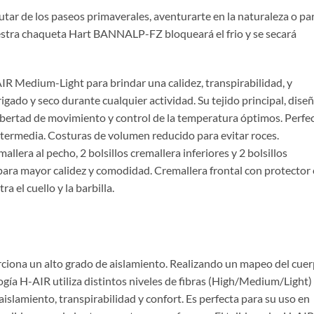
utar de los paseos primaverales, aventurarte en la naturaleza o pa
uestra chaqueta Hart BANNALP-FZ bloqueará el frio y se secará
IR Medium-Light para brindar una calidez, transpirabilidad, y
gado y seco durante cualquier actividad. Su tejido principal, dise
libertad de movimiento y control de la temperatura óptimos. Perfe
ntermedia. Costuras de volumen reducido para evitar roces.
allera al pecho, 2 bolsillos cremallera inferiores y 2 bolsillos
ca para mayor calidez y comodidad. Cremallera frontal con protector
a el cuello y la barbilla.
ciona un alto grado de aislamiento. Realizando un mapeo del cue
ología H-AIR utiliza distintos niveles de fibras (High/Medium/Light)
aislamiento, transpirabilidad y confort. Es perfecta para su uso en