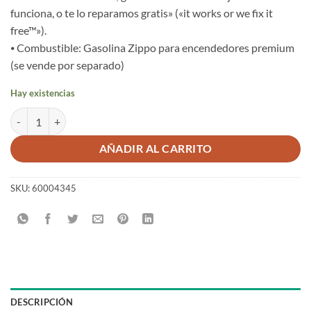
funciona, o te lo reparamos gratis» («it works or we fix it
free™»).
⦁ Combustible: Gasolina Zippo para encendedores premium
(se vende por separado)
Hay existencias
MECHERO ZIPPO CIERVO HUNTER a prueba de viento cantidad
AÑADIR AL CARRITO
SKU:
60004345
DESCRIPCIÓN