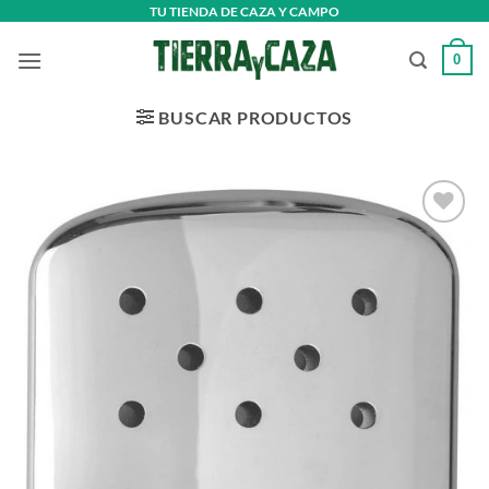
Saltar
TU TIENDA DE CAZA Y CAMPO
al
0
contenido
BUSCAR PRODUCTOS