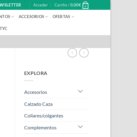
WSLETTER
Acceder
Carrito /
0,00
€
0
NTOS
ACCESORIOS
OFERTAS
 TYC
EXPLORA
Accesorios
Calzado Caza
Collares/colgantes
Complementos