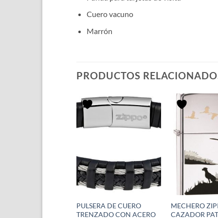
Cuero vacuno
Marrón
PRODUCTOS RELACIONADO
RGA FUEL DE
PULSERA DE CUERO
MECHERO ZI
ERO
TRENZADO CON ACERO
CAZADOR PAT