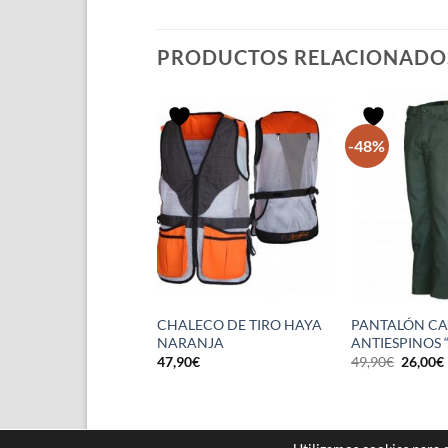
PRODUCTOS RELACIONADO
-48%
SETA UNISEX
CHALECO DE TIRO HAYA
PANTALÓN C
ICA WINNER M/L
NARANJA
ANTIESPINOS 
El
€
47,90
€
49,90
€
26,00
€
precio
origina
era:
49,90€.