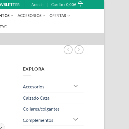
WSLETTER
Acceder
Carrito /
0,00
€
0
NTOS
ACCESORIOS
OFERTAS
 TYC
EXPLORA
Accesorios
Calzado Caza
Collares/colgantes
Complementos