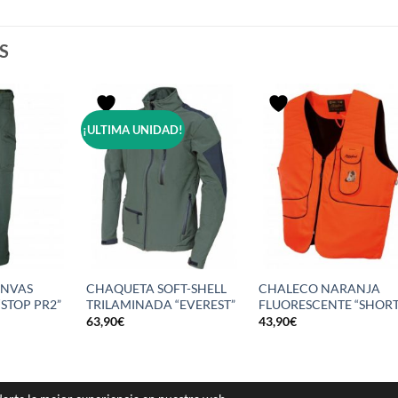
S
¡ULTIMA UNIDAD!
ANVAS
CHAQUETA SOFT-SHELL
CHALECO NARANJA
“STOP PR2”
TRILAMINADA “EVEREST”
FLUORESCENTE “SHORT
El
63,90
€
43,90
€
precio
l
actual
es:
26,00€.