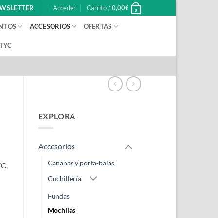
WSLETTER
Acceder
Carrito /
0,00
€
0
NTOS
ACCESORIOS
OFERTAS
 TYC
EXPLORA
Accesorios
Cananas y porta-balas
VC,
Cuchillería
Fundas
Mochilas