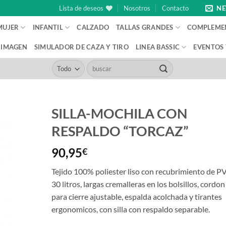
Lista de deseos
Nosotros
Contacto
NE
MUJER
INFANTIL
CALZADO
TALLAS GRANDES
COMPLEME
IMAGEN
SIMULADOR DE CAZA Y TIRO
LINEA BASSIC
EVENTOS
Buscar
por:
SILLA-MOCHILA CON
RESPALDO “TORCAZ”
90,95
€
Tejido 100% poliester liso con recubrimiento de P
30 litros, largas cremalleras en los bolsillos, cordon
para cierre ajustable, espalda acolchada y tirantes
ergonomicos, con silla con respaldo separable.