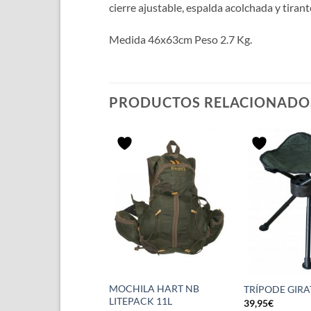
cierre ajustable, espalda acolchada y tiran
Medida 46x63cm Peso 2.7 Kg.
PRODUCTOS RELACIONADO
ILA TECNICA
MOCHILA HART NB
TRÍPODE GIRA
IA CON SISTEMA AIR
LITEPACK 11L
39,95
€