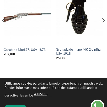
Granada de mano MK 2 o piña,
Carabina Mod.73, USA 1873
USA 1918
207,00
€
25,00
€
Utilizamos cookies para darte la mejor experiencia en nuestra web.
Puedes informarte más sobre qué cookies estamos utilizando o
PayPal
Cash
Bank
On
Transfer
AJUSTES
desactivarlas en los
.
NOSOTROS
CONTACTO
Delivery
Copyright 2026 ©
TIERRA Y CAZA
/
Políticas de privacidad
-