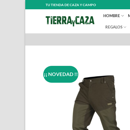
Saltar
TU TIENDA DE CAZA Y CAMPO
al
HOMBRE
contenido
REGALOS
¡¡ NOVEDAD !!