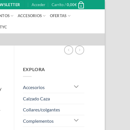
WSLETTER
Acceder
Carrito /
0,00
€
0
NTOS
ACCESORIOS
OFERTAS
 TYC
EXPLORA
Accesorios
y
Calzado Caza
,
Collares/colgantes
Complementos