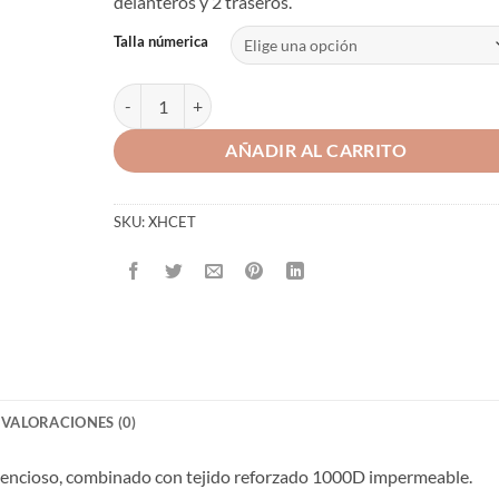
delanteros y 2 traseros.
Talla númerica
PANTALÓN HART CEBILE-T cantidad
AÑADIR AL CARRITO
SKU:
XHCET
VALORACIONES (0)
 silencioso, combinado con tejido reforzado 1000D impermeable.