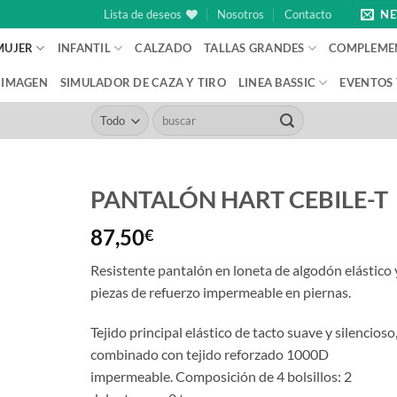
Lista de deseos
Nosotros
Contacto
NE
MUJER
INFANTIL
CALZADO
TALLAS GRANDES
COMPLEME
IMAGEN
SIMULADOR DE CAZA Y TIRO
LINEA BASSIC
EVENTOS
Buscar
por:
PANTALÓN HART CEBILE-T
87,50
€
Resistente pantalón en loneta de algodón elástico 
piezas de refuerzo impermeable en piernas.
Tejido principal elástico de tacto suave y silencioso
combinado con tejido reforzado 1000D
impermeable. Composición de 4 bolsillos: 2