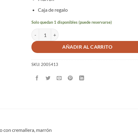
Caja de regalo
Solo quedan 1 disponibles (puede reservarse)
MONEDERO CREMALLERA MOCHA cantidad
AÑADIR AL CARRITO
SKU:
2005413
 con cremallera, marrón