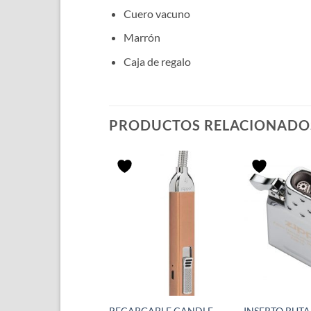
Cuero vacuno
Marrón
Caja de regalo
PRODUCTOS RELACIONADO
ERO ZIPPO BRASS
RECARGABLE CANDLE
INSERTO BUT