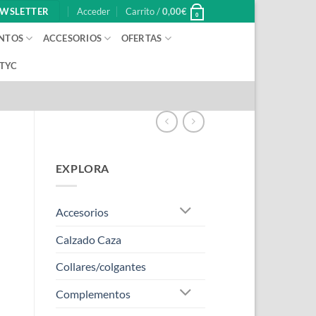
WSLETTER
Acceder
Carrito /
0,00
€
0
NTOS
ACCESORIOS
OFERTAS
 TYC
EXPLORA
Accesorios
Calzado Caza
Collares/colgantes
Complementos