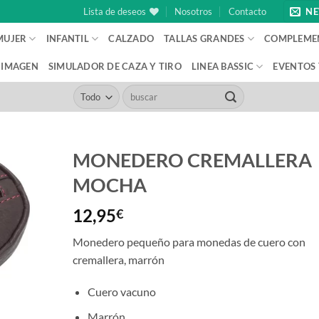
Lista de deseos
Nosotros
Contacto
NE
MUJER
INFANTIL
CALZADO
TALLAS GRANDES
COMPLEME
IMAGEN
SIMULADOR DE CAZA Y TIRO
LINEA BASSIC
EVENTOS
Buscar
por:
MONEDERO CREMALLERA
MOCHA
12,95
€
Monedero pequeño para monedas de cuero con
cremallera, marrón
Cuero vacuno
Marrón