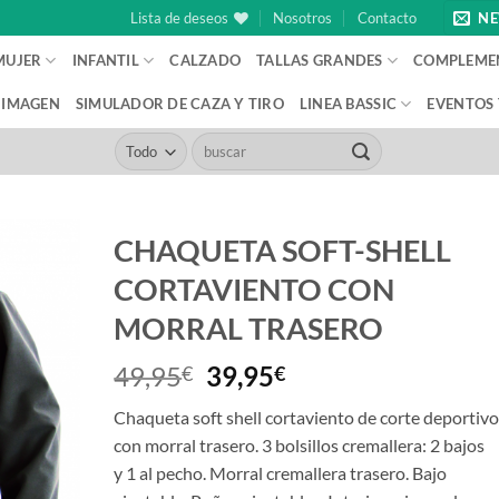
Lista de deseos
Nosotros
Contacto
NE
MUJER
INFANTIL
CALZADO
TALLAS GRANDES
COMPLEME
IMAGEN
SIMULADOR DE CAZA Y TIRO
LINEA BASSIC
EVENTOS
Buscar
por:
CHAQUETA SOFT-SHELL
CORTAVIENTO CON
MORRAL TRASERO
El
El
49,95
39,95
€
€
precio
precio
Chaqueta soft shell cortaviento de corte deportiv
original
actual
con morral trasero. 3 bolsillos cremallera: 2 bajos
era:
es:
y 1 al pecho. Morral cremallera trasero. Bajo
49,95€.
39,95€.