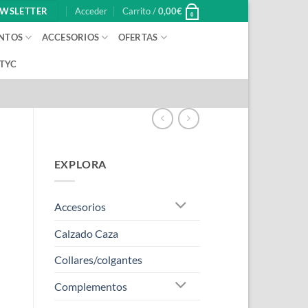
WSLETTER
Acceder
Carrito /
0,00
€
0
NTOS
ACCESORIOS
OFERTAS
 TYC
EXPLORA
Accesorios
Calzado Caza
o
Collares/colgantes
Complementos