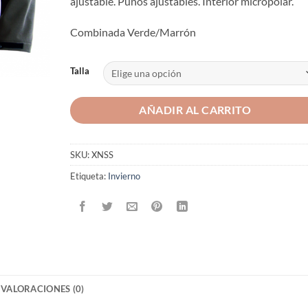
ajustable. Puños ajustables. Interior micropolar.
Combinada Verde/Marrón
Talla
AÑADIR AL CARRITO
SKU:
XNSS
Etiqueta:
Invierno
VALORACIONES (0)