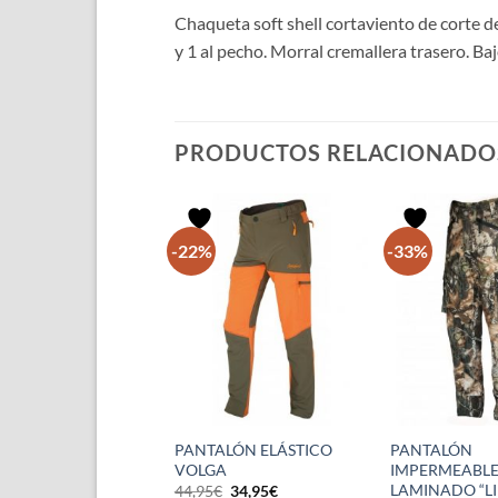
Chaqueta soft shell cortaviento de corte de
y 1 al pecho. Morral cremallera trasero. Baj
PRODUCTOS RELACIONADO
-22%
-33%
SETA TÉCNICA
PANTALÓN ELÁSTICO
PANTALÓN
DICES”
VOLGA
IMPERMEABLE 
LAMINADO “L
El
El
El
El
€
14,95
€
44,95
€
34,95
€