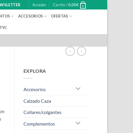
WSLETTER
Acceder
Carrito /
0,00
€
0
NTOS
ACCESORIOS
OFERTAS
 TYC
EXPLORA
Accesorios
Calzado Caza
con
Collares/colgantes
s
Complementos