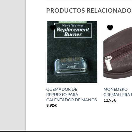
PRODUCTOS RELACIONADO
LE LIGHTER
QUEMADOR DE
MONEDERO
HED CHROME
REPUESTO PARA
CREMALLERA
CALENTADOR DE MANOS
€
12,95
€
9,90
€