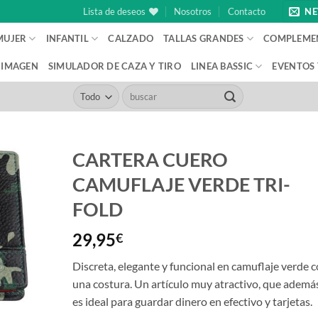
Lista de deseos
Nosotros
Contacto
NE
MUJER
INFANTIL
CALZADO
TALLAS GRANDES
COMPLEME
IMAGEN
SIMULADOR DE CAZA Y TIRO
LINEA BASSIC
EVENTOS
Buscar
por:
CARTERA CUERO
CAMUFLAJE VERDE TRI-
FOLD
29,95
€
Discreta, elegante y funcional en camuflaje verde 
una costura. Un artículo muy atractivo, que ademá
es ideal para guardar dinero en efectivo y tarjetas.