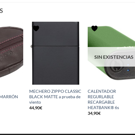
S
SIN EXISTENCIAS
MECHERO ZIPPO CLASSIC
CALENTADOR
 MARRÓN
BLACK MATTE a prueba de
REGURLABLE
viento
RECARGABLE
HEATBANK® 6s
44,90
€
34,90
€