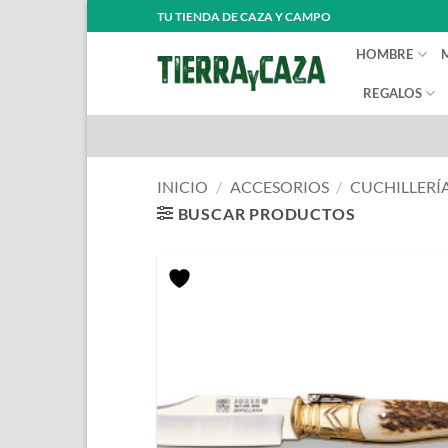
Saltar
TU TIENDA DE CAZA Y CAMPO
al
HOMBRE
contenido
REGALOS
INICIO
/
ACCESORIOS
/
CUCHILLERÍ
BUSCAR PRODUCTOS