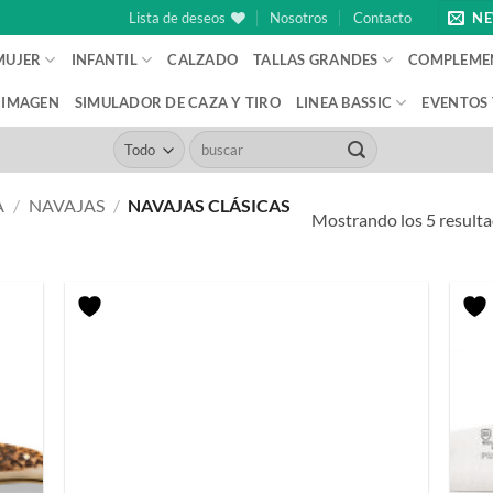
Lista de deseos
Nosotros
Contacto
NE
MUJER
INFANTIL
CALZADO
TALLAS GRANDES
COMPLEME
IMAGEN
SIMULADOR DE CAZA Y TIRO
LINEA BASSIC
EVENTOS
Buscar
por:
A
/
NAVAJAS
/
NAVAJAS CLÁSICAS
Mostrando los 5 result