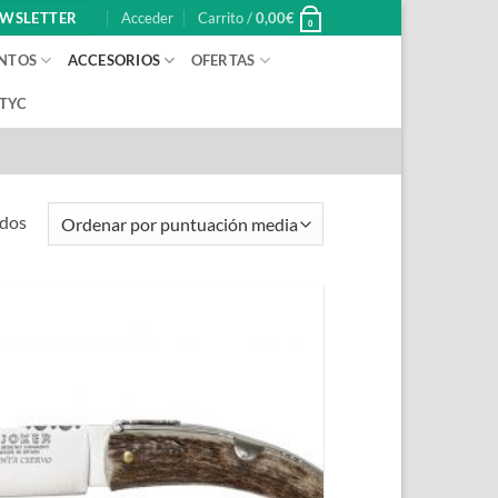
WSLETTER
Acceder
Carrito /
0,00
€
0
NTOS
ACCESORIOS
OFERTAS
 TYC
Ordenado
ados
por
puntuación
media