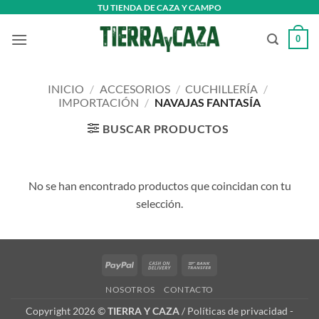
Saltar
TU TIENDA DE CAZA Y CAMPO
al
0
contenido
INICIO
/
ACCESORIOS
/
CUCHILLERÍA
/
IMPORTACIÓN
/
NAVAJAS FANTASÍA
BUSCAR PRODUCTOS
No se han encontrado productos que coincidan con tu
selección.
PayPal
Cash
Bank
On
Transfer
NOSOTROS
CONTACTO
Delivery
Copyright 2026 ©
TIERRA Y CAZA
/
Políticas de privacidad
-